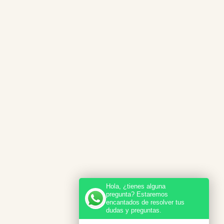
Hola, ¿tienes alguna
pregunta? Estaremos
encantados de resolver tus
dudas y preguntas.