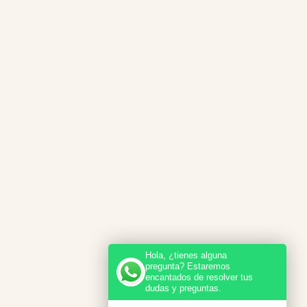
Hola, ¿tienes alguna
pregunta? Estaremos
encantados de resolver tus
dudas y preguntas.