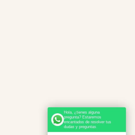
Hola, ¿tienes alguna
pregunta? Estaremos
encantados de resolver tus
dudas y preguntas.