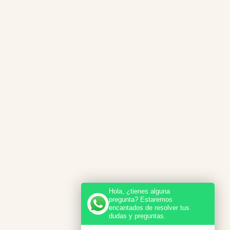
Hola, ¿tienes alguna
pregunta? Estaremos
encantados de resolver tus
dudas y preguntas.