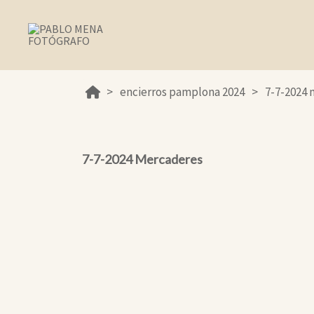
encierros pamplona 2024
7-7-2024
7-7-2024 Mercaderes