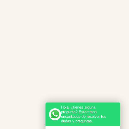
Hola, ¿tienes alguna
pregunta? Estaremos
encantados de resolver tus
dudas y preguntas.