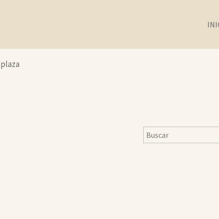
INI
 plaza