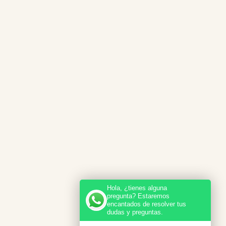
Hola, ¿tienes alguna
pregunta? Estaremos
encantados de resolver tus
dudas y preguntas.