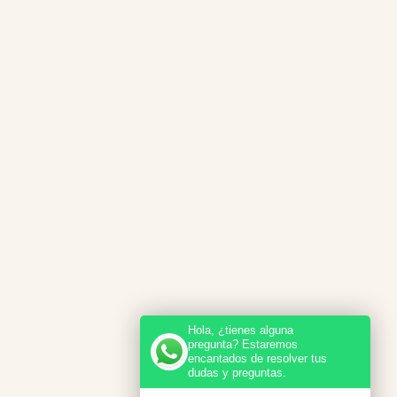
Hola, ¿tienes alguna
pregunta? Estaremos
encantados de resolver tus
dudas y preguntas.