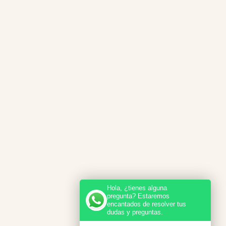
Hola, ¿tienes alguna
pregunta? Estaremos
encantados de resolver tus
dudas y preguntas.