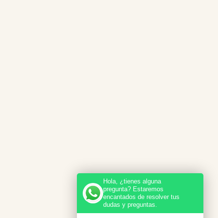
Hola, ¿tienes alguna
pregunta? Estaremos
encantados de resolver tus
dudas y preguntas.