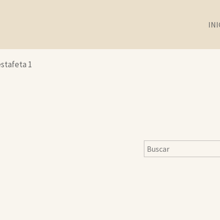
INI
estafeta 1