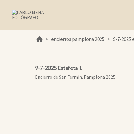
encierros pamplona 2025
9-7-2025 
9-7-2025 Estafeta 1
Encierro de San Fermín. Pamplona 2025