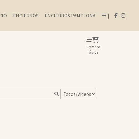
CIO
ENCIERROS
ENCIERROS PAMPLONA
|
Compra
rápida