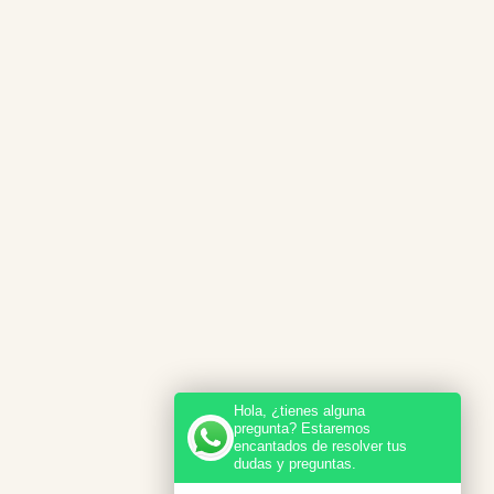
Hola, ¿tienes alguna
pregunta? Estaremos
encantados de resolver tus
dudas y preguntas.