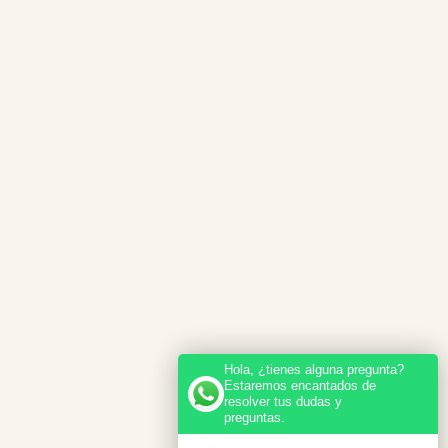
Hola, ¿tienes alguna pregunta?
Estaremos encantados de
resolver tus dudas y
preguntas.