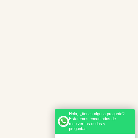
Hola, ¿tienes alguna pregunta?
Estaremos encantados de
resolver tus dudas y
preguntas.