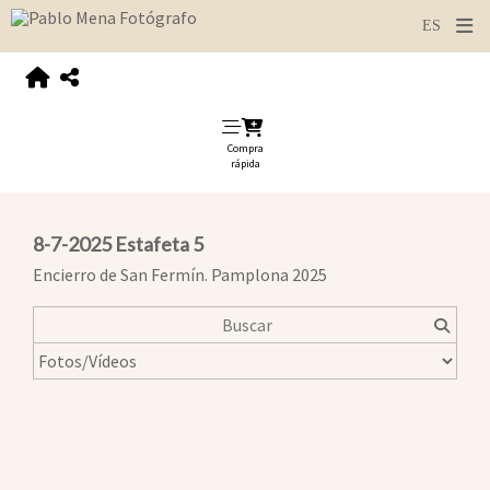
Compra
rápida
8-7-2025 Estafeta 5
Encierro de San Fermín. Pamplona 2025