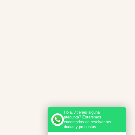
Hola, ¿tienes alguna
pregunta? Estaremos
encantados de resolver tus
dudas y preguntas.