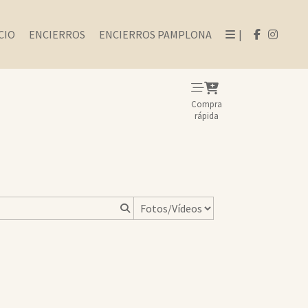
CIO
ENCIERROS
ENCIERROS PAMPLONA
|
Compra
rápida