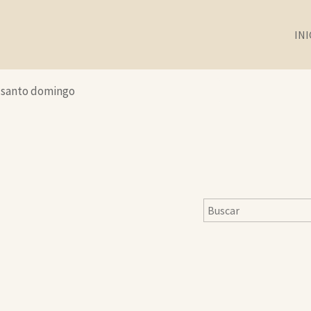
INI
 santo domingo