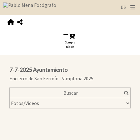
Compra
rápida
7-7-2025 Ayuntamiento
Encierro de San Fermín. Pamplona 2025