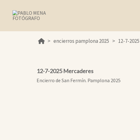
encierros pamplona 2025
12-7-202
12-7-2025 Mercaderes
Encierro de San Fermín. Pamplona 2025