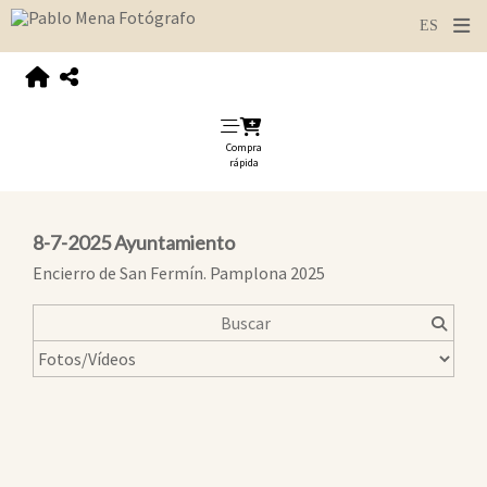
Compra
rápida
8-7-2025 Ayuntamiento
Encierro de San Fermín. Pamplona 2025