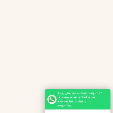
Hola, ¿tienes alguna pregunta?
Estaremos encantados de
resolver tus dudas y
preguntas.