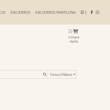
CIO
ENCIERROS
ENCIERROS PAMPLONA
|
Compra
rápida