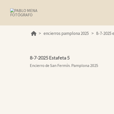
encierros pamplona 2025
8-7-2025 
8-7-2025 Estafeta 5
Encierro de San Fermín. Pamplona 2025