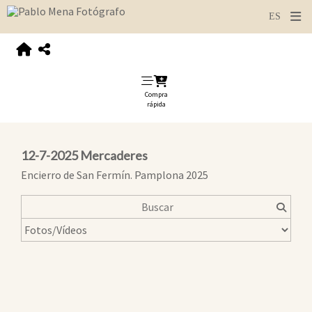
Compra
rápida
12-7-2025 Mercaderes
Encierro de San Fermín. Pamplona 2025