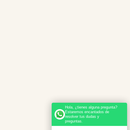
Hola, ¿tienes alguna pregunta?
Estaremos encantados de
resolver tus dudas y
preguntas.