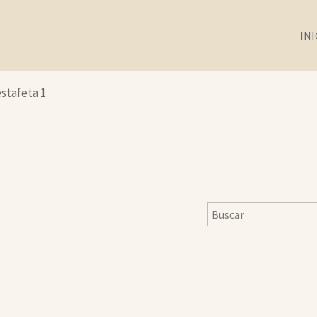
INI
estafeta 1