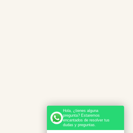
Hola, ¿tienes alguna
pregunta? Estaremos
encantados de resolver tus
dudas y preguntas.