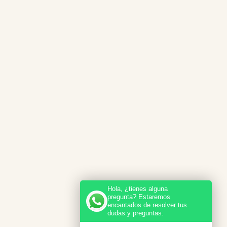
Hola, ¿tienes alguna
pregunta? Estaremos
encantados de resolver tus
dudas y preguntas.