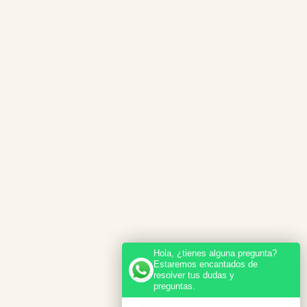
Hola, ¿tienes alguna pregunta?
Estaremos encantados de
resolver tus dudas y
preguntas.