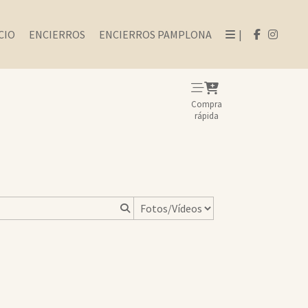
CIO
ENCIERROS
ENCIERROS PAMPLONA
|
Compra
rápida