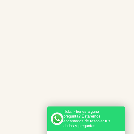
Hola, ¿tienes alguna
pregunta? Estaremos
encantados de resolver tus
dudas y preguntas.