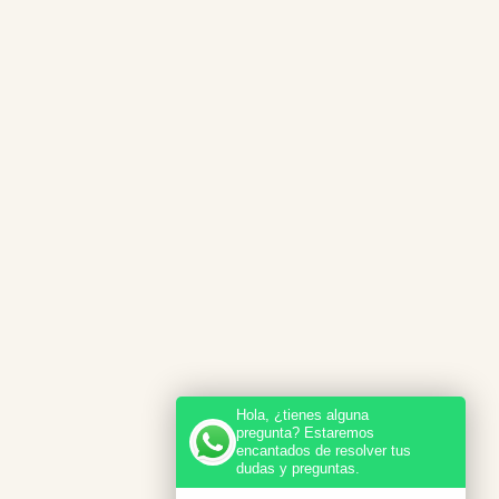
Hola, ¿tienes alguna
pregunta? Estaremos
encantados de resolver tus
dudas y preguntas.