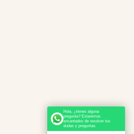
Hola, ¿tienes alguna
pregunta? Estaremos
encantados de resolver tus
dudas y preguntas.