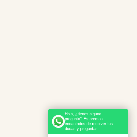
Hola, ¿tienes alguna
pregunta? Estaremos
encantados de resolver tus
dudas y preguntas.