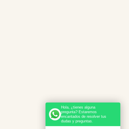
Hola, ¿tienes alguna
pregunta? Estaremos
encantados de resolver tus
dudas y preguntas.