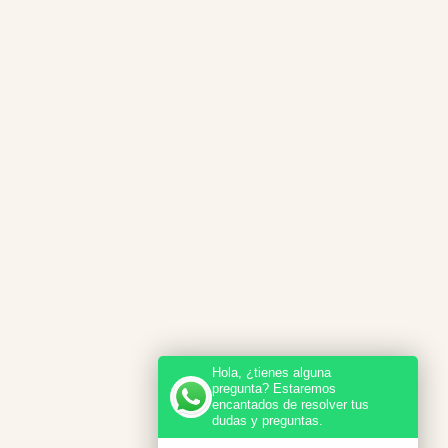
Hola, ¿tienes alguna
pregunta? Estaremos
encantados de resolver tus
dudas y preguntas.