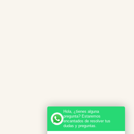
Hola, ¿tienes alguna
pregunta? Estaremos
encantados de resolver tus
dudas y preguntas.