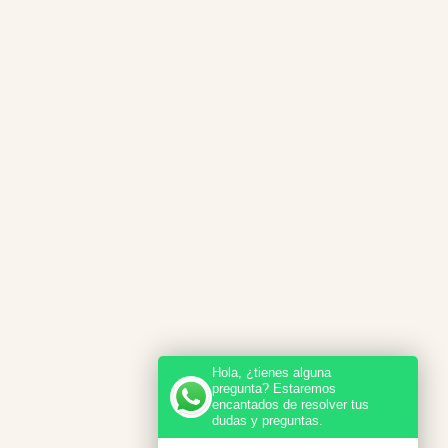
Hola, ¿tienes alguna
pregunta? Estaremos
encantados de resolver tus
dudas y preguntas.