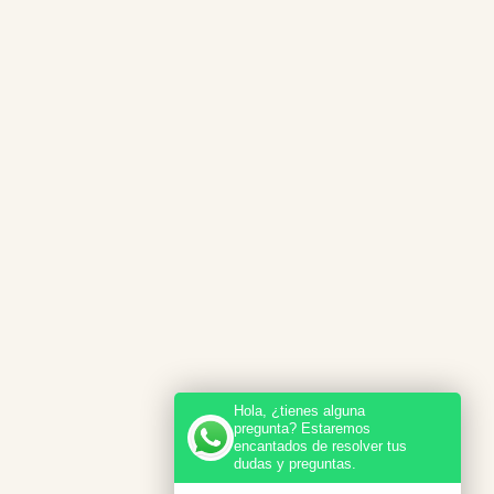
Hola, ¿tienes alguna
pregunta? Estaremos
encantados de resolver tus
dudas y preguntas.