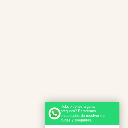
Hola, ¿tienes alguna
pregunta? Estaremos
encantados de resolver tus
dudas y preguntas.