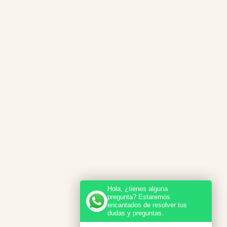
Hola, ¿tienes alguna
pregunta? Estaremos
encantados de resolver tus
dudas y preguntas.