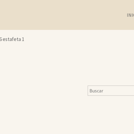
INI
6 estafeta 1