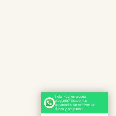
Hola, ¿tienes alguna
pregunta? Estaremos
encantados de resolver tus
dudas y preguntas.