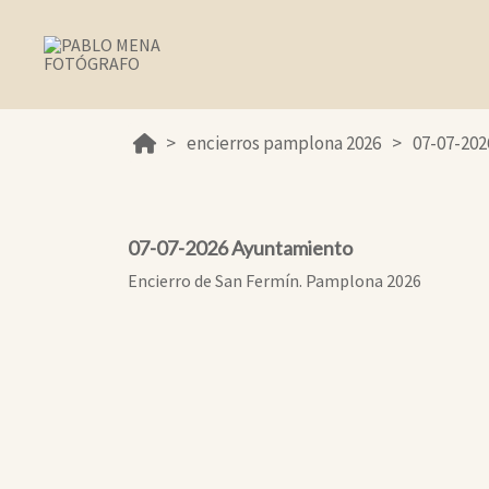
encierros pamplona 2026
07-07-20
07-07-2026 Ayuntamiento
Encierro de San Fermín. Pamplona 2026