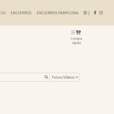
CIO
ENCIERROS
ENCIERROS PAMPLONA
|
Compra
rápida