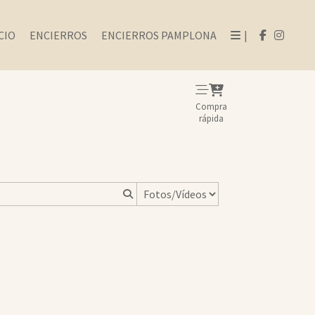
CIO
ENCIERROS
ENCIERROS PAMPLONA
|
Compra
rápida