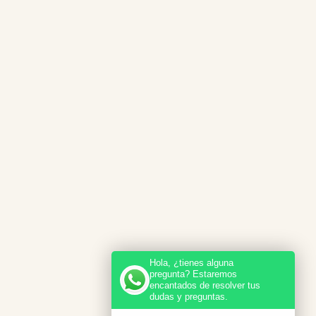
Hola, ¿tienes alguna
pregunta? Estaremos
encantados de resolver tus
dudas y preguntas.